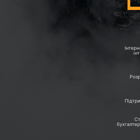
Інтерн
ін
Розр
Підтри
Ст
бухгалтер