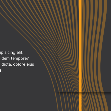
isicing elit.
quidem tempore?
dicta, dolore eius
s.