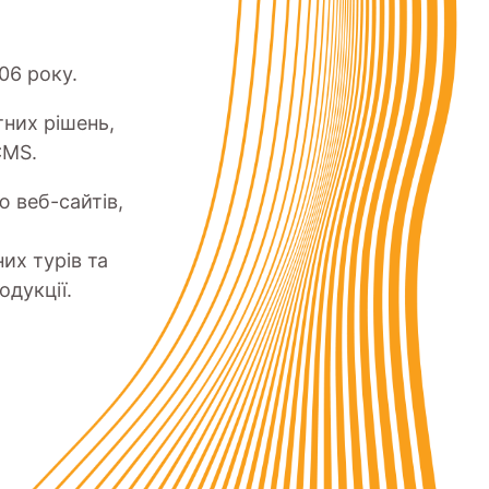
06 року.
тних рішень,
CMS.
 веб-сайтів,
их турів та
дукції.