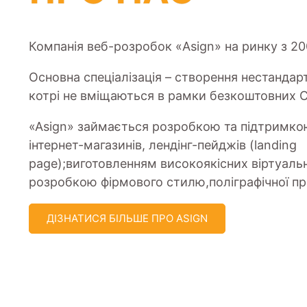
Компанія веб-розробок «Asign» на ринку з 20
Основна спеціалізація – створення нестандар
котрі не вміщаються в рамки безкоштовних 
«Asign» займається розробкою та підтримкою
інтернет-магазинів, лендінг-пейджів (landing
page);виготовленням високоякісних віртуальн
розробкою фірмового стилю,поліграфічної про
ДІЗНАТИСЯ БІЛЬШЕ ПРО ASIGN