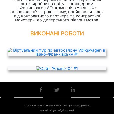
автовиробників світу — концерном
«Фольксваген АГ» компанія «Алекс-ІФ»
розпочала п'ять років тому, пройшовши шлях
від контрактного партнера та контрактної
майстерні до дилерського підприємства.
ВИКОНАНІ РОБОТИ
© 2006 — 2026 Компанія «Asign». Всі права застережено.
made in aSign
eEgnith power!