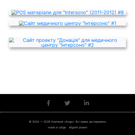
© 2006 — 2026 Компанія «Asign». Всі права застережено.
made in aSign
eEgnith power!