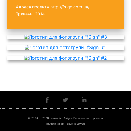
Адреса проекту
http://fsign.com.ua/
Травень, 2014
© 2006 — 2026 Компанія «Asign». Всі права застережено.
made in aSign
eEgnith power!