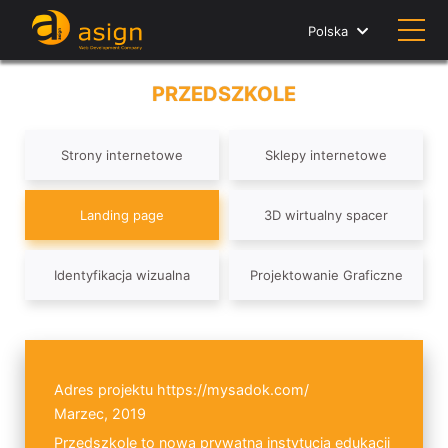
Polska
PRZEDSZKOLE
Strony internetowe
Sklepy internetowe
Landing page
3D wirtualny spacer
Identyfikacja wizualna
Projektowanie Graficzne
Adres projektu
https://mysadok.com/
Marzec, 2019
Przedszkole to nowa prywatna instytucja edukacji