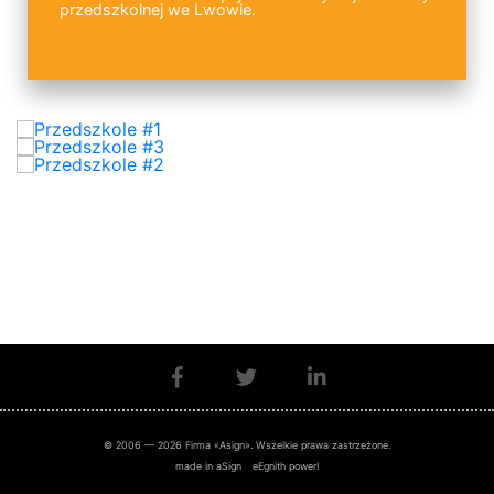
przedszkolnej we Lwowie.
© 2006 — 2026 Firma «Asign». Wszelkie prawa zastrzeżone.
made in aSign
eEgnith power!