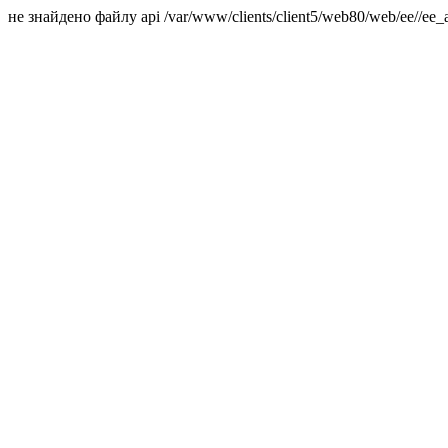
не знайдено файлу api /var/www/clients/client5/web80/web/ee//ee_