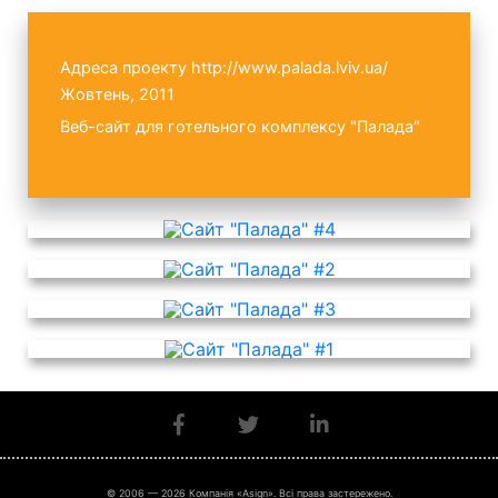
Адреса проекту
http://www.palada.lviv.ua/
Жовтень, 2011
Веб-сайт для готельного комплексу "Палада"
© 2006 — 2026 Компанія «Asign». Всі права застережено.