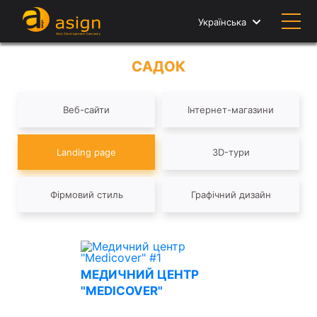
Українська
САДОК
Веб-сайти
Інтернет-магазини
Landing page
3D-тури
Фірмовий стиль
Графічний дизайн
МЕДИЧНИЙ ЦЕНТР
"MEDICOVER"