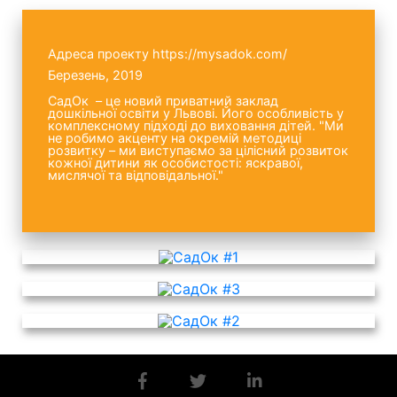
Адреса проекту
https://mysadok.com/
Березень, 2019
СадОк – це новий приватний заклад
дошкільної освіти у Львові. Його особливість у
комплексному підході до виховання дітей. "Ми
не робимо акценту на окремій методиці
розвитку – ми виступаємо за цілісний розвиток
кожної дитини як особистості: яскравої,
мислячої та відповідальної."