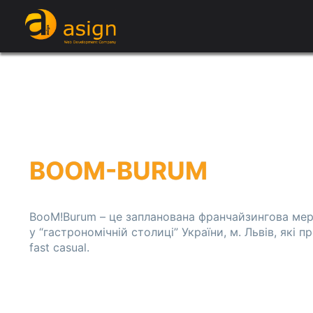
BOOM-BURUM
BooM!Burum – це запланована франчайзингова ме
у “гастрономічній столиці” України, м. Львів, які 
fast casual.